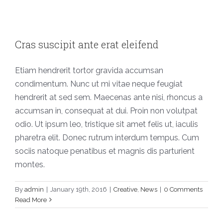
Cras suscipit ante erat eleifend
Cras suscipit ante erat eleifend
Creative
News
Etiam hendrerit tortor gravida accumsan
condimentum. Nunc ut mi vitae neque feugiat
hendrerit at sed sem. Maecenas ante nisi, rhoncus a
accumsan in, consequat at dui. Proin non volutpat
odio. Ut ipsum leo, tristique sit amet felis ut, iaculis
pharetra elit. Donec rutrum interdum tempus. Cum
sociis natoque penatibus et magnis dis parturient
montes.
Aenean consectetur tempor metus,
eget ut sapien
By
admin
|
January 19th, 2016
|
Creative
,
News
|
0 Comments
Read More
Creative
Featured
Trending