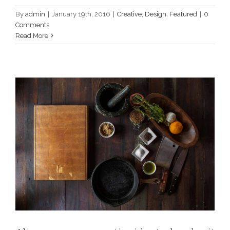
Aliquam neque sem tincidunt a
By
admin
|
January 19th, 2016
|
Creative
,
Design
,
Featured
|
0
hendrerit eros
Comments
Read More
Creative
Photography