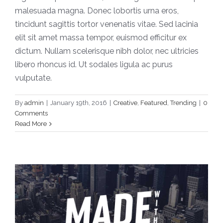
malesuada magna. Donec lobortis urna eros,
tincidunt sagittis tortor venenatis vitae. Sed lacinia
elit sit amet massa tempor, euismod efficitur ex
dictum. Nullam scelerisque nibh dolor, nec ultricies
libero rhoncus id. Ut sodales ligula ac purus
vulputate.
By
admin
|
January 19th, 2016
|
Creative
,
Featured
,
Trending
|
0
Integer non ligula libero
Comments
Creative
Design
Featured
Read More