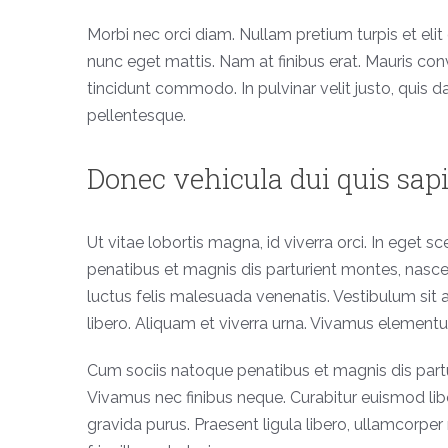
Morbi nec orci diam. Nullam pretium turpis et eli
nunc eget mattis. Nam at finibus erat. Mauris conv
tincidunt commodo. In pulvinar velit justo, quis d
pellentesque.
Donec vehicula dui quis sap
Ut vitae lobortis magna, id viverra orci. In eget s
penatibus et magnis dis parturient montes, nasce
luctus felis malesuada venenatis. Vestibulum sit 
libero. Aliquam et viverra urna. Vivamus element
Cum sociis natoque penatibus et magnis dis partur
Vivamus nec finibus neque. Curabitur euismod libe
gravida purus. Praesent ligula libero, ullamcorpe