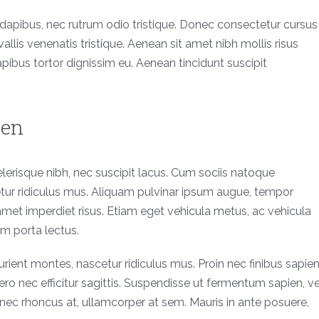
t dapibus, nec rutrum odio tristique. Donec consectetur cursus
allis venenatis tristique. Aenean sit amet nibh mollis risus
apibus tortor dignissim eu. Aenean tincidunt suscipit
ien
celerisque nibh, nec suscipit lacus. Cum sociis natoque
tur ridiculus mus. Aliquam pulvinar ipsum augue, tempor
amet imperdiet risus. Etiam eget vehicula metus, ac vehicula
um porta lectus.
ient montes, nascetur ridiculus mus. Proin nec finibus sapien
ro nec efficitur sagittis. Suspendisse ut fermentum sapien, ve
r nec rhoncus at, ullamcorper at sem. Mauris in ante posuere,