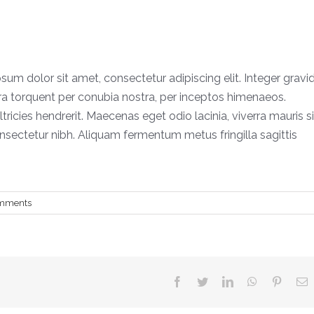
sum dolor sit amet, consectetur adipiscing elit. Integer gravi
ora torquent per conubia nostra, per inceptos himenaeos.
ltricies hendrerit. Maecenas eget odio lacinia, viverra mauris si
consectetur nibh. Aliquam fermentum metus fringilla sagittis
mments
facebook
twitter
linkedin
whatsapp
pintere
E